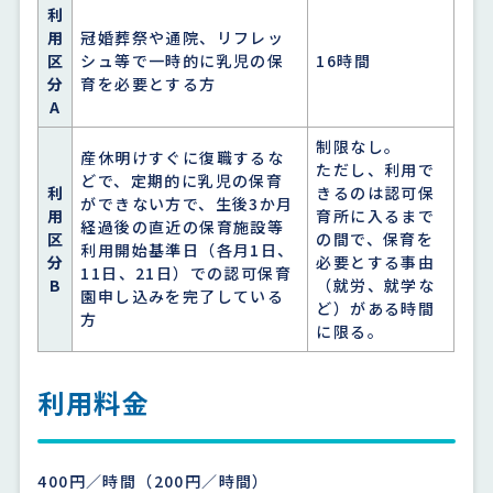
利
用
冠婚葬祭や通院、リフレッ
区
シュ等で一時的に乳児の保
16時間
分
育を必要とする方
A
制限なし。
産休明けすぐに復職するな
ただし、利用で
どで、定期的に乳児の保育
利
きるのは認可保
ができない方で、生後3か月
用
育所に入るまで
経過後の直近の保育施設等
区
の間で、保育を
利用開始基準日（各月1日、
分
必要とする事由
11日、21日）での認可保育
B
（就労、就学な
園申し込みを完了している
ど）がある時間
方
に限る。
利用料金
400円／時間（200円／時間）