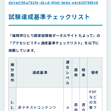
detail/95a782fe-d1cd-4fe0-9e6e-e6c820796538
試験達成基準チェックリスト
『福岡市ひとり親家庭情報ポータルサイト たよって』の
「アクセシビリティ達成基準チェックリスト」を以下に
掲載しています。
適
細
合
分
適
結
達成基準
レ
備考
箇
用
果
ベ
所
ル
PDF
など
1.
の文
適
適
1.
非テキストコンテンツ
A
書フ
用
合