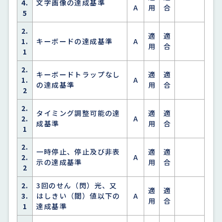
4.
文字画像の達成基準
A
用
合
5
2.
適
適
1.
キーボードの達成基準
A
用
合
1
2.
キーボードトラップなし
適
適
1.
A
の達成基準
用
合
2
2.
タイミング調整可能の達
適
適
2.
A
成基準
用
合
1
2.
一時停止、停止及び非表
適
適
2.
A
示の達成基準
用
合
2
2.
3回のせん（閃）光、又
適
適
3.
はしきい（閾）値以下の
A
用
合
1
達成基準