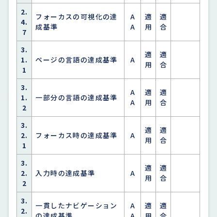
2.
フォーカスの可視化の達
A
適
適
4.
成基準
A
用
合
7
3.
適
適
1.
ページの言語の達成基準
A
用
合
1
3.
A
適
適
1.
一部分の言語の達成基準
A
用
合
2
3.
適
適
2.
フォーカス時の達成基準
A
用
合
1
3.
適
適
2.
入力時の達成基準
A
用
合
2
3.
一貫したナビゲーション
A
適
適
2.
の達成基準
A
用
合