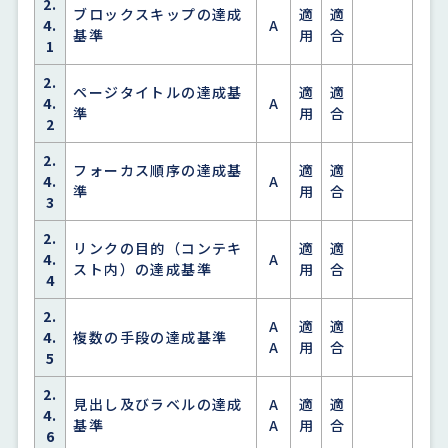
2.
ブロックスキップの達成
適
適
4.
A
基準
用
合
1
2.
ページタイトルの達成基
適
適
4.
A
準
用
合
2
2.
フォーカス順序の達成基
適
適
4.
A
準
用
合
3
2.
リンクの目的（コンテキ
適
適
4.
A
スト内）の達成基準
用
合
4
2.
A
適
適
4.
複数の手段の達成基準
A
用
合
5
2.
見出し及びラベルの達成
A
適
適
4.
基準
A
用
合
6