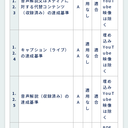
1.
音声解説又はメディアに
YouT
用
適
2.
対する代替コンテンツ
A
ube
な
合
3
（収録済み）の達成基準
映像
し
は除
く
埋め
込み
適
1.
YouT
キャプション（ライブ）
A
用
適
2.
ube
の達成基準
A
な
合
4
映像
し
は除
く
埋め
込み
適
1.
YouT
音声解説（収録済み）の
A
用
適
2.
ube
達成基準
A
な
合
5
映像
し
は除
く
PDF