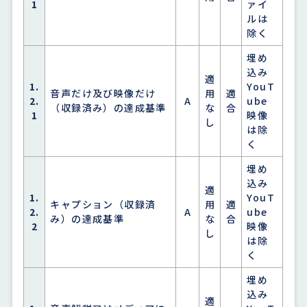
1
ァイ
ルは
除く
埋め
込み
適
1.
YouT
音声だけ及び映像だけ
用
適
2.
A
ube
（収録済み）の達成基準
な
合
1
映像
し
は除
く
埋め
込み
適
1.
YouT
キャプション（収録済
用
適
2.
A
ube
み）の達成基準
な
合
2
映像
し
は除
く
埋め
込み
適