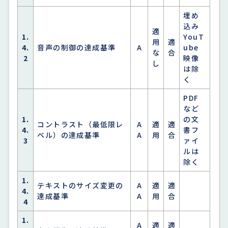
埋め
込み
適
1.
YouT
用
適
4.
音声の制御の達成基準
A
ube
な
合
2
映像
し
は除
く
PDF
など
1.
の文
コントラスト（最低限レ
A
適
適
4.
書フ
ベル）の達成基準
A
用
合
3
ァイ
ルは
除く
1.
テキストのサイズ変更の
A
適
適
4.
達成基準
A
用
合
4
1.
A
適
適