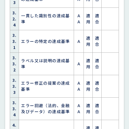
3
3.
一貫した識別性の達成基
A
適
適
2.
準
A
用
合
4
3.
適
適
3.
エラーの特定の達成基準
A
用
合
1
3.
ラベル又は説明の達成基
適
適
3.
A
準
用
合
2
3.
エラー修正の提案の達成
A
適
適
3.
基準
A
用
合
3
3.
エラー回避（法的、金融
A
適
適
3.
及びデータ）の達成基準
A
用
合
4
4.
適
適