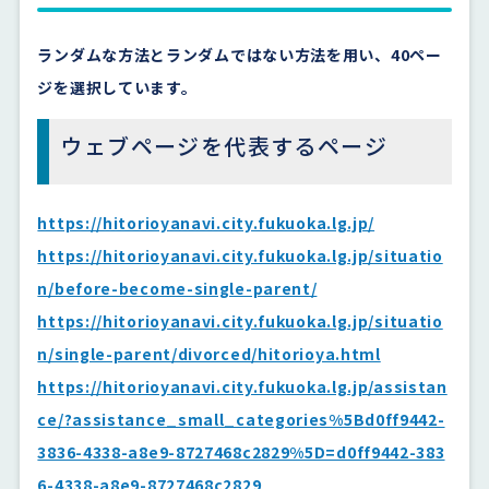
ランダムな方法とランダムではない方法を用い、40ペー
ジを選択しています。
ウェブページを代表するページ
https://hitorioyanavi.city.fukuoka.lg.jp/
https://hitorioyanavi.city.fukuoka.lg.jp/situatio
n/before-become-single-parent/
https://hitorioyanavi.city.fukuoka.lg.jp/situatio
n/single-parent/divorced/hitorioya.html
https://hitorioyanavi.city.fukuoka.lg.jp/assistan
ce/?assistance_small_categories%5Bd0ff9442-
3836-4338-a8e9-8727468c2829%5D=d0ff9442-383
6-4338-a8e9-8727468c2829