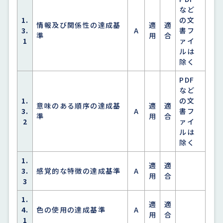
など
1.
の文
情報及び関係性の達成基
適
適
3.
A
書フ
準
用
合
1
ァイ
ルは
除く
PDF
など
1.
の文
意味のある順序の達成基
適
適
3.
A
書フ
準
用
合
2
ァイ
ルは
除く
1.
適
適
3.
感覚的な特徴の達成基準
A
用
合
3
1.
適
適
4.
色の使用の達成基準
A
用
合
1