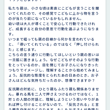
私たち親は、小さな頃は素直にこどもが言うことを聞
いてくれたので、その感覚でこどもに上から物を言う
のが当たり前になっているかもしれません。
幼い頃は大人が導くことで安心して行動できたけれ
ど、成長すると自分の意思で行動を選ぶようになりま
す。
いつまで経っても親の目線から何かを言われている
と、「導いてくれている」のではなく「押し付けられ
た」と感じます。
こちらの言う通りに行動してほしいという親の思いは
一旦脇に置きましょう。なぜこどもがそのような行動
をとっているのか、目を閉じてお子さんになりきった
つもりでイメージし、理解することから始めてみまし
ょう。反抗的な態度をとられたあの日あのとき、お子
さんはどんな気持ちだったのか、想像できますか？
反抗期の対処に、ひとり親もふたり親も関係ありませ
ん。暴れる馬を二人で押さえつけるわけではなく、１
対１の人間の対話と、理解しようという思いやりがあ
れば押し付けることがないので、「反抗される」と言
う概念自体がなくなります。もしもお子さんが危険な