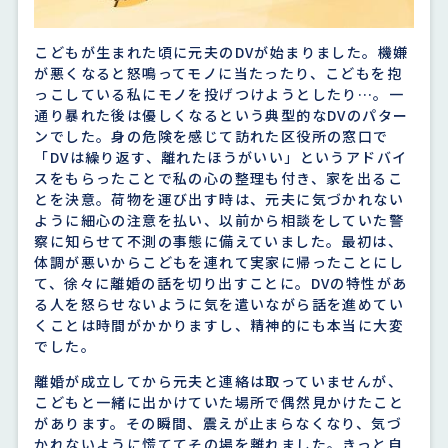
こどもが生まれた頃に元夫のDVが始まりました。機嫌
が悪くなると怒鳴ってモノに当たったり、こどもを抱
っこしている私にモノを投げつけようとしたり…。一
通り暴れた後は優しくなるという典型的なDVのパター
ンでした。身の危険を感じて訪れた区役所の窓口で
「DVは繰り返す、離れたほうがいい」というアドバイ
スをもらったことで私の心の整理も付き、家を出るこ
とを決意。荷物を運び出す時は、元夫に気づかれない
ように細心の注意を払い、以前から相談をしていた警
察に知らせて不測の事態に備えていました。最初は、
体調が悪いからこどもを連れて実家に帰ったことにし
て、徐々に離婚の話を切り出すことに。DVの特性があ
る人を怒らせないように気を遣いながら話を進めてい
くことは時間がかかりますし、精神的にも本当に大変
でした。
離婚が成立してから元夫と連絡は取っていませんが、
こどもと一緒に出かけていた場所で偶然見かけたこと
があります。その瞬間、震えが止まらなくなり、気づ
かれないように慌ててその場を離れました。きっと自