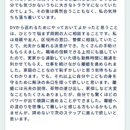
分でも気づかないうちに大きなトラウマになっていた
のでしょう。その後は偶然会うこともなく、私の気持
ちも落ち着いています。
DVから逃れるためにやっておいてよかったと思うこと
は、ひとりで悩まず周囲の人に相談することです。私
は母親や友人、区役所の窓口、警察に相談していたこ
とで、元夫から離れる決意ができ、たくさんの手助け
ももらえました。職場の信頼できる上司にも話してい
たので、実家から通勤していた頃も勤務時間に融通を
利かせてもらえ、仕事を続けながら離婚を進められま
した。家庭のことなので恥ずかしいと思う気持ちもよ
くわかります。でも、それ以上に自分やこどもの身を
守るために解決の糸口を探って欲しいと思います。離
婚には元夫の説得、荷物の運び出し、家探しなど大変
なこともたくさんありましたが、自分でも驚くほどの
パワーが出て順調に進めることができました。離婚へ
の道のりを想像して難しいと感じる方もいるかもしれ
ませんが、諦めないで次のステップに進んで欲しいと
思います。