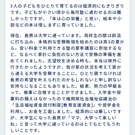
3人の子どもをひとりで育てるのは経済的にもぎりぎり
です。子どもが小さい頃から毎月塾に通わせるのは難
しかったですが、「本は心の栄養」と思い、絵本や小
説などの本は惜しまずに買っていました。
現在、長男は大学に通っています。高校生の間は部活
に打ち込み、本格的な受験勉強を始めたのは高3の夏か
ら。安い料金で利用できる塾の夏季講習に参加するな
ど、なるべく家計に負担のない方法で受験の準備を進
めてくれました。志望校を決める時も、本当は県外に
行きたかったようですが、我が家の状況を考えて家か
ら通える大学を受験することに。ひとり親でなければ
長男の希望を叶えられたのかもしれないと申し訳ない
気持ちになることもありました。結果、努力の甲斐あ
って、無事に合格することができました。入学金や授
業料の備えはなかったので福岡県社会福祉協議会の
「生活福祉資金貸付制度[教育支援資金]」や奨学金を
利用し、お金を工面しました。経済的には厳しいです
が、大学生になった長男が「ママ、大学って楽しい
ね」と言って大学に通っているのはとてもとてもうれ
しいことです。